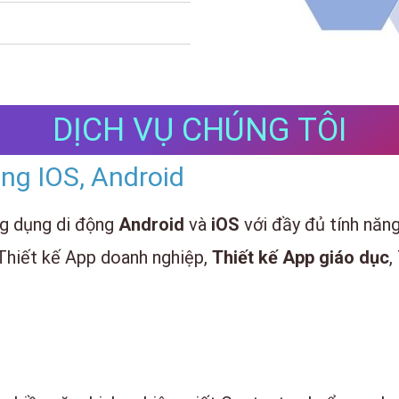
DỊCH VỤ CHÚNG TÔI
ảng IOS, Android
ng dụng di động
Android
và
iOS
với đầy đủ tính năn
Thiết kế App doanh nghiệp,
Thiết kế App giáo dục
,