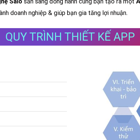
ghệ Salo
sẵn sàng đồng hành cùng bạn tạo ra một
A
ành doanh nghiệp & giúp bạn gia tăng lợi nhuận.
QUY TRÌNH THIẾT KẾ APP