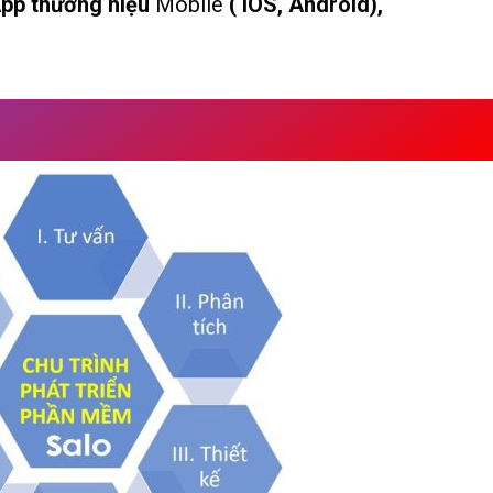
pp thương hiệu
Mobile
( IOS, Android),