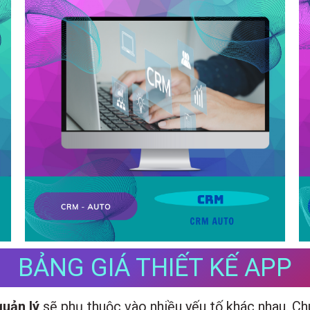
BẢNG GIÁ THIẾT KẾ APP
uản lý
sẽ phụ thuộc vào nhiều yếu tố khác nhau. Ch