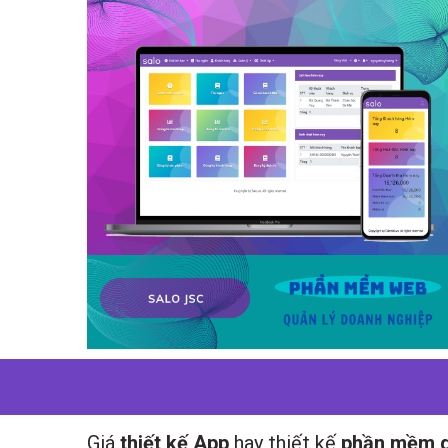
Giá
thiết kế App
hay thiết kế
phần mềm q