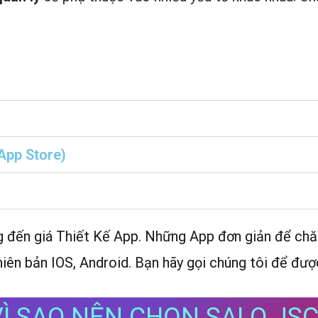
 App Store)
ng đến giá Thiết Kế App. Những App đơn giản để c
hiên bản IOS, Android. Bạn hãy gọi chúng tôi để đượ
VÌ SAO NÊN CHỌN SALO JSC