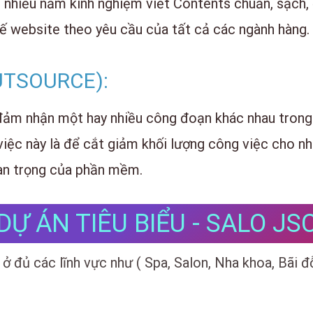
i nhiều năm kinh nghiệm viết Contents chuẩn, sạch,
kế website theo yêu cầu của tất cả các ngành hàng.
OUTSOURCE):
đảm nhận một hay nhiều công đoạn khác nhau trong 
 việc này là để cắt giảm khối lượng công việc cho nh
uan trọng của phần mềm.
DỰ ÁN TIÊU BIỂU - SALO JS
ở đủ các lĩnh vực như ( Spa, Salon, Nha khoa, Bãi đ