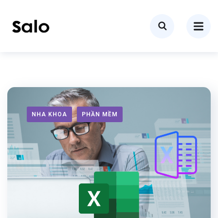
NHA KHOA
PHẦN MỀM