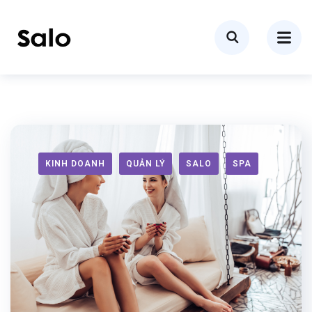
KINH DOANH
QUẢN LÝ
SALO
SPA