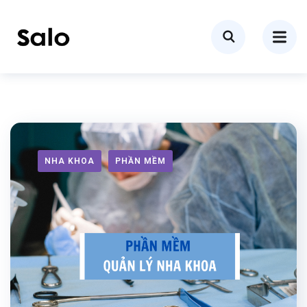
NHA KHOA
PHẦN MỀM