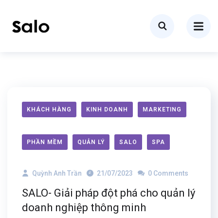
KHÁCH HÀNG
KINH DOANH
MARKETING
PHẦN MỀM
QUẢN LÝ
SALO
SPA
Quỳnh Anh Trần
21/07/2023
0 Comments
SALO- Giải pháp đột phá cho quản lý
doanh nghiệp thông minh