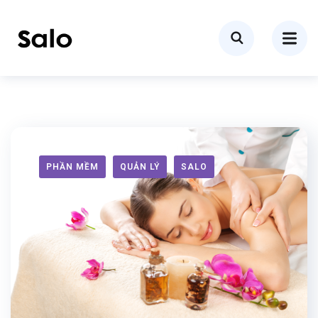
PHẦN MỀM
QUẢN LÝ
SALO