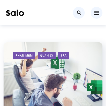
PHẦN MỀM
QUẢN LÝ
SPA